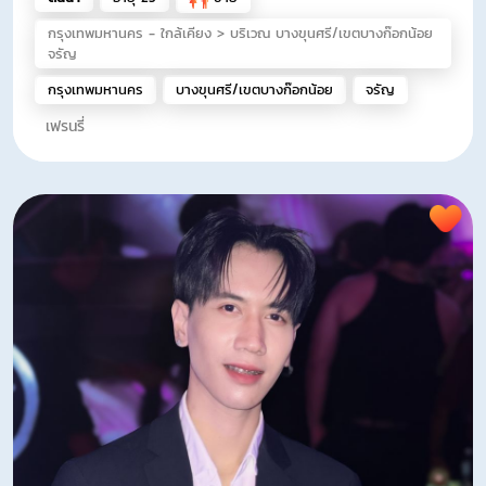
กรุงเทพมหานคร - ใกล้เคียง > บริเวณ บางขุนศรี/เขตบางก๊อกน้อย
จรัญ
กรุงเทพมหานคร
บางขุนศรี/เขตบางก๊อกน้อย
จรัญ
เฟรนรี่