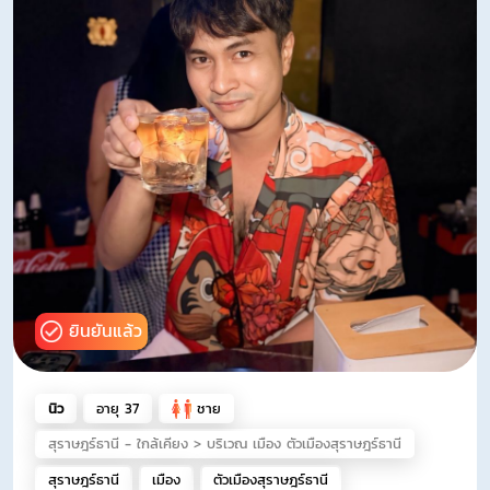
ยินยันแล้ว
นิว
อายุ 37
ชาย
สุราษฎร์ธานี - ใกล้เคียง > บริเวณ เมือง ตัวเมืองสุราษฎร์ธานี
สุราษฎร์ธานี
เมือง
ตัวเมืองสุราษฎร์ธานี