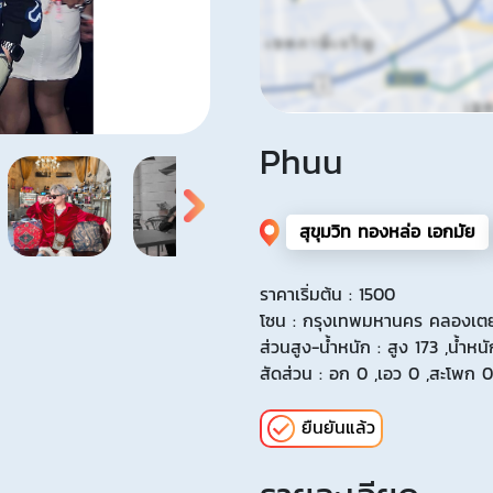
Phuu
สุขุมวิท ทองหล่อ เอกมัย
ราคาเริ่มต้น : 1500
โซน : กรุงเทพมหานคร คลองเตย 
ส่วนสูง-น้ำหนัก : สูง 173 ,น้ำหน
สัดส่วน : อก 0 ,เอว 0 ,สะโพก 0
ยืนยันแล้ว