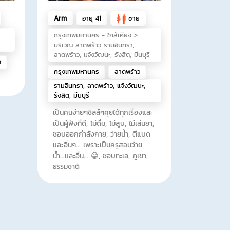
Arm
อายุ 41
ชาย
กรุงเทพมหานคร - ใกล้เคียง >
บริเวณ ลาดพร้าว รามอินทรา,
ลาดพร้าว, แจ้งวัฒนะ, รังสิต, มีนบุรี​
้
กรุงเทพมหานคร
ลาดพร้าว
รามอินทรา, ลาดพร้าว, แจ้งวัฒนะ,
รังสิต, มีนบุรี​
เป็นคนง่ายๆชิลล์​ๆคุยได้ทุกเรื่องและ
เป็นผู้ฟังที่ดี, ไม่ดื่ม, ไม่สูบ, ไม่เล่นยา,
ชอบออกกำลังกาย, ว่ายน้ำ, ตีแบด
และอื่นๆ... เพราะเป็นครูสอนว่าย
น้ำ...และอื่น... 😁, ชอบทะเล, ภูเขา,
ธรรมชาติ​