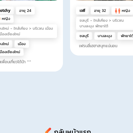
otchy
อายุ 24
เจซี
อายุ 32
หญิง
หญิง
ชลบุรี - ใกล้เคียง > บริเวณ
บางละมุง พัทยาใต้
ยงใหม่ - ใกล้เคียง > บริเวณ เมือง
มืองเชียงใหม่
ชลบุรี
บางละมุง
พัทยาใต
ยงใหม่
เมือง
เฟรนลี่เฮฮาสนุกแน่นอน
มืองเชียงใหม่
นเพื่อนเที่ยวได้น้า ^^
กลับหน้าแรก