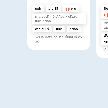
เอด้า
อายุ 35
ชาย
No
กาญจนบุรี - ใกล้เคียง > บริเวณ
เมือง ทั่วโลก
เชี
ในเ
กาญจนบุรี
เมือง
ทั่วโลก
เชี
เฟรนลี่ เทสดี คิดบวก เป็นคนเท่ ตัว
หอม
ในเ
เป็