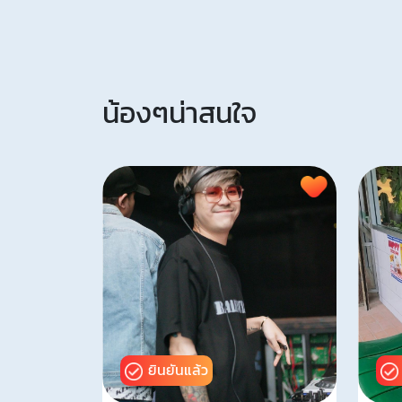
น้องๆน่าสนใจ
ยินยันแล้ว