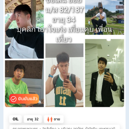
ยินยันแล้ว
OiL
อายุ 32
ชาย
กรุงเทพมหานคร - ใกล้เคียง > บริเวณ จตุจักร รัชโยธิน เกษตรนวมิ