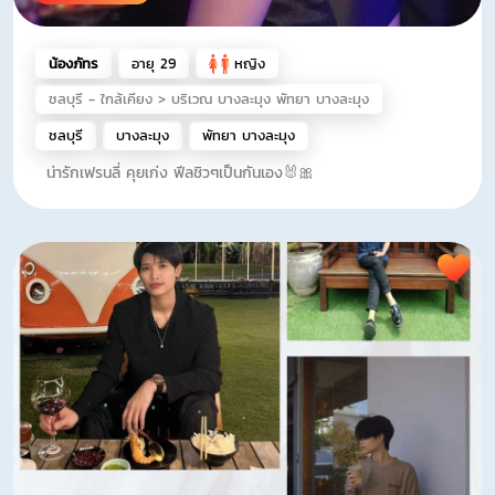
น้องภัทร
อายุ 29
หญิง
ชลบุรี - ใกล้เคียง > บริเวณ บางละมุง พัทยา บางละมุง
ชลบุรี
บางละมุง
พัทยา บางละมุง
น่ารักเฟรนลี่ คุยเก่ง ฟีลชิวๆเป็นกันเอง🐰🎀