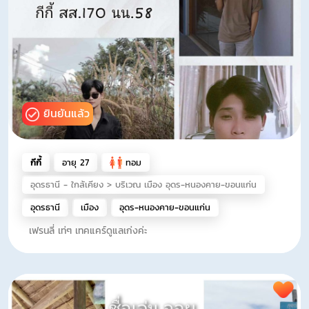
ยินยันแล้ว
กีกี้
อายุ 27
ทอม
อุดรธานี - ใกล้เคียง > บริเวณ เมือง อุดร​-หนองคาย-ขอนแก่น
อุดรธานี
เมือง
อุดร​-หนองคาย-ขอนแก่น
เฟรนลี่​ เท่ๆ​ เทคแคร์ดูแลเก่งค่ะ