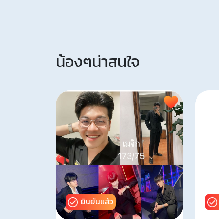
น้องๆน่าสนใจ
ยินยันแล้ว