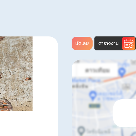
นัดเลย
ตารางงาน