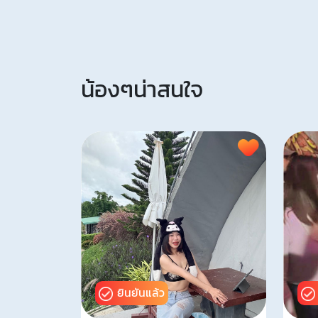
น้องๆน่าสนใจ
ยินยันแล้ว