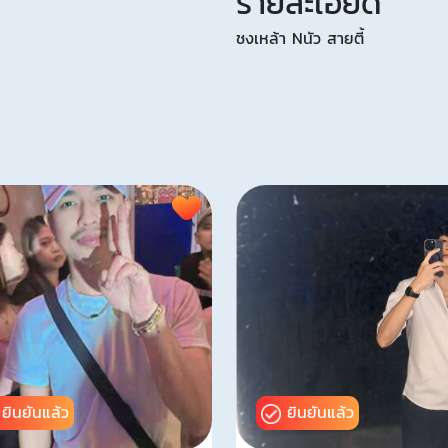
รายละเอียด
ชงเหล้า Nนัว สายตี้
ยินยันแล้ว
ยินยันแล้ว