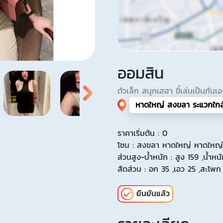
ออมสิน
ตัวเล็ก สนุกเฮฮา ขี้เล่นเป็นกันเ
หาดใหญ่ สงขลา ระแวกใกล้
ราคาเริ่มต้น : 0
โซน : สงขลา หาดใหญ่ หาดใหญ่
ส่วนสูง-น้ำหนัก : สูง 159 ,น้ำหน
สัดส่วน : อก 35 ,เอว 25 ,สะโพก
ยืนยันแล้ว