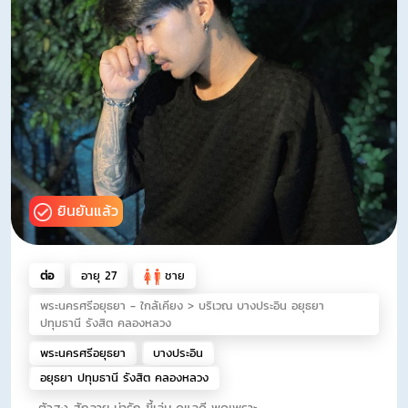
ยินยันแล้ว
ต่อ
อายุ 27
ชาย
พระนครศรีอยุธยา - ใกล้เคียง > บริเวณ บางประอิน อยุธยา
ปทุมธานี รังสิต คลองหลวง
พระนครศรีอยุธยา
บางประอิน
อยุธยา ปทุมธานี รังสิต คลองหลวง
ตัวสูง สักลาย น่ารัก ขี้เล่น ดูแลดี พูดเพราะ